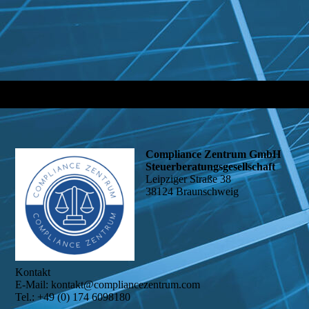
Compliance Zentrum GmbH
Steuerberatungsgesellschaft
Leipziger Straße 38
38124 Braunschweig
Kontakt
E-Mail: kontakt@compliancezentrum.com
Tel.: +49 (0) 174 6098180