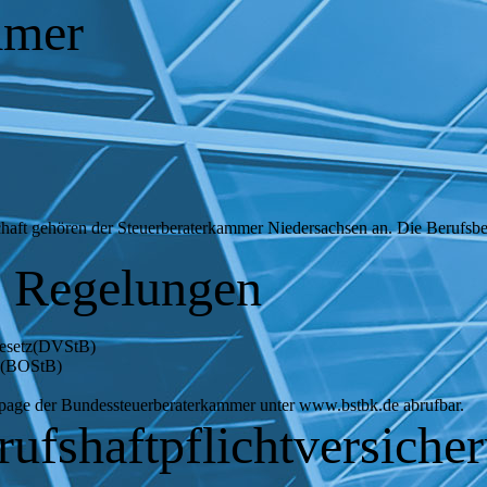
mmer
chaft gehören der Steuerberaterkammer Niedersachsen an. Die Berufsbez
e Regelungen
gesetz(DVStB)
r (BOStB)
page der Bundessteuerberaterkammer unter www.bstbk.de abrufbar.
ufshaftpflichtversiche