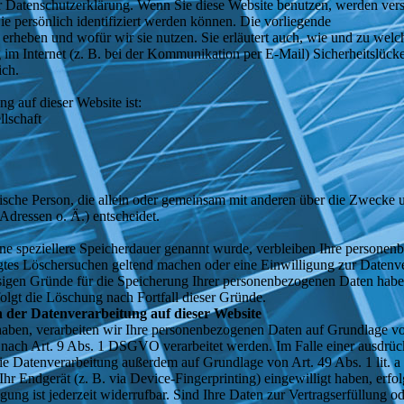
ser Datenschutzerklärung. Wenn Sie diese Website benutzen, werden ve
e persönlich identifiziert werden können. Die vorliegende
 erheben und wofür wir sie nutzen. Sie erläutert auch, wie und zu we
 im Internet (z. B. bei der Kommunikation per E-Mail) Sicherheitslück
ich.
ng auf dieser Website ist:
lschaft
ristische Person, die allein oder gemeinsam mit anderen über die Zwecke
dressen o. Ä.) entscheidet.
ne speziellere Speicherdauer genannt wurde, verbleiben Ihre personen
tigtes Löschersuchen geltend machen oder eine Einwilligung zur Datenv
ässigen Gründe für die Speicherung Ihrer personenbezogenen Daten haben
folgt die Löschung nach Fortfall dieser Gründe.
 der Datenverarbeitung auf dieser Website
 haben, verarbeiten wir Ihre personenbezogenen Daten auf Grundlage v
nach Art. 9 Abs. 1 DSGVO verarbeitet werden. Im Falle einer ausdrüc
 die Datenverarbeitung außerdem auf Grundlage von Art. 49 Abs. 1 lit.
Ihr Endgerät (z. B. via Device-Fingerprinting) eingewilligt haben, erfol
g ist jederzeit widerrufbar. Sind Ihre Daten zur Vertragserfüllung o