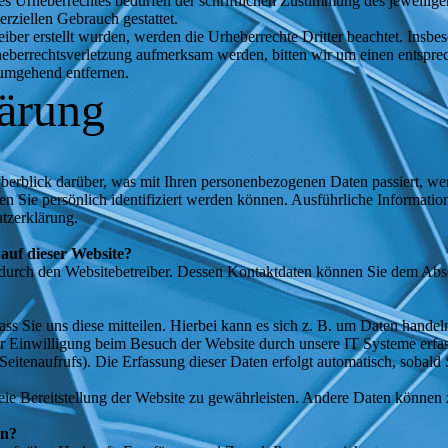
es Urheberrechtes bedürfen der schriftlichen Zustimmung des jeweilig
erziellen Gebrauch gestattet.
eiber erstellt wurden, werden die Urheberrechte Dritter beachtet. Insbe
Urheberrechtsverletzung aufmerksam werden, bitten wir um einen ents
 umgehend entfernen.
lärung
erblick darüber, was mit Ihren personenbezogenen Daten passiert, we
en Sie persönlich identifiziert werden können. Ausführliche Informa
utzerklärung.
 auf dieser Website?
 durch den Websitebetreiber. Dessen Kontaktdaten können Sie dem Absc
s Sie uns diese mitteilen. Hierbei kann es sich z. B. um Daten handeln
 Einwilligung beim Besuch der Website durch unsere IT Systeme erfass
Seitenaufrufs). Die Erfassung dieser Daten erfolgt automatisch, sobald 
reie Bereitstellung der Website zu gewährleisten. Andere Daten können
en?