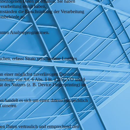
enbezogenen Daten zu erhalten. Sie haben
rarbeitung erteilt haben,
Umständen die Einschränkung der Verarbeitung
htsbehörde zu.
nannten Analyseprogrammen.
chen, erfasst Strato verschiedene Logfiles
n einer möglichst zuverlässigen Darstellung
Grundlage von Art. 6 Abs. 1 lit. a DSGVO und §
 des Nutzers (z. B. Device-Fingerprinting) im
i handelt es sich um einen datenschutzrechtlich
h unseren
nen Daten vertraulich und entsprechend den