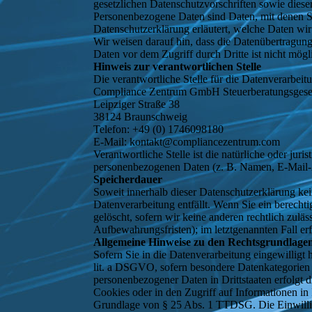
gesetzlichen Datenschutzvorschriften sowie die
Personenbezogene Daten sind Daten, mit denen Si
Datenschutzerklärung erläutert, welche Daten wir
Wir weisen darauf hin, dass die Datenübertragung
Daten vor dem Zugriff durch Dritte ist nicht mögl
Hinweis zur verantwortlichen Stelle
Die verantwortliche Stelle für die Datenverarbeitu
Compliance Zentrum GmbH Steuerberatungsgesel
Leipziger Straße 38
38124 Braunschweig
Telefon: +49 (0) 1746098180
E-Mail: kontakt@compliancezentrum.com
Verantwortliche Stelle ist die natürliche oder ju
personenbezogenen Daten (z. B. Namen, E-Mail-A
Speicherdauer
Soweit innerhalb dieser Datenschutzerklärung kei
Datenverarbeitung entfällt. Wenn Sie ein berech
gelöscht, sofern wir keine anderen rechtlich zul
Aufbewahrungsfristen); im letztgenannten Fall er
Allgemeine Hinweise zu den Rechtsgrundlagen
Sofern Sie in die Datenverarbeitung eingewilligt
lit. a DSGVO, sofern besondere Datenkategorien 
personenbezogener Daten in Drittstaaten erfolgt
Cookies oder in den Zugriff auf Informationen in 
Grundlage von § 25 Abs. 1 TTDSG. Die Einwilligun