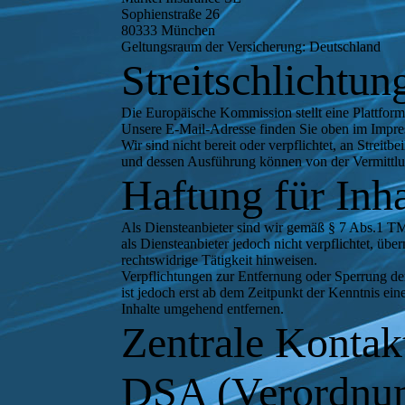
Sophienstraße 26
80333 München
Geltungsraum der Versicherung: Deutschland
Streitschlichtun
Die Europäische Kommission stellt eine Plattform
Unsere E-Mail-Adresse finden Sie oben im Impr
Wir sind nicht bereit oder verpflichtet, an Streit
und dessen Ausführung können von der Vermittlu
Haftung für Inha
Als Diensteanbieter sind wir gemäß § 7 Abs.1 TM
als Diensteanbieter jedoch nicht verpflichtet, ü
rechtswidrige Tätigkeit hinweisen.
Verpflichtungen zur Entfernung oder Sperrung de
ist jedoch erst ab dem Zeitpunkt der Kenntnis e
Inhalte umgehend entfernen.
Z
entr
ale Kontak
DSA (Verordnun