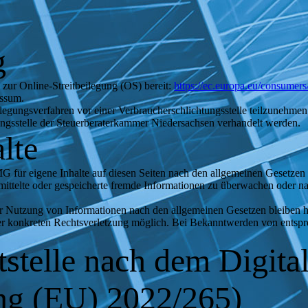
g
 zur Online-Streitbeilegung (OS) bereit:
https://ec.europa.eu/consumers
essum.
beilegungsverfahren vor einer Verbraucherschlichtungsstelle teilzunehme
ngsstelle der Steuerberaterkammer Niedersachsen verhandelt werden.
lte
G für eigene Inhalte auf diesen Seiten nach den allgemeinen Gesetzen
bermittelte oder gespeicherte fremde Informationen zu überwachen oder 
r Nutzung von Informationen nach den allgemeinen Gesetzen bleiben h
iner konkreten Rechtsverletzung möglich. Bei Bekanntwerden von ents
tstelle nach dem Digital
g (EU) 2022/265)