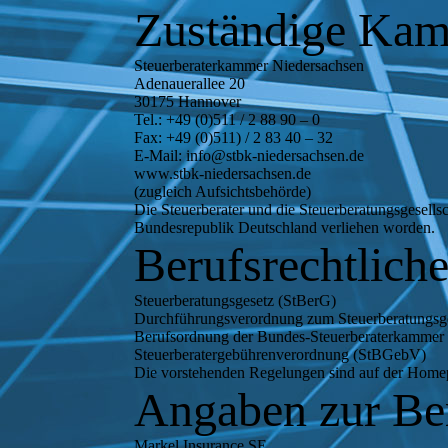
Zuständige Ka
Steuerberaterkammer Niedersachsen
Adenauerallee 20
30175 Hannover
Tel.: +49 (0)511 / 2 88 90 – 0
Fax: +49 (0)511) / 2 83 40 – 32
E-Mail: info@stbk-niedersachsen.de
www.stbk-niedersachsen.de
(zugleich Aufsichtsbehörde)
Die Steuerberater und die Steuerberatungsgesells
Bundesrepublik Deutschland verliehen worden.
Berufsrechtlich
Steuerberatungsgesetz (StBerG)
Durchführungsverordnung zum Steuerberatungs
Berufsordnung der Bundes-Steuerberaterkamme
Steuerberatergebührenverordnung (StBGebV)
Die vorstehenden Regelungen sind auf der Home
Angaben zur Ber
Markel Insurance SE