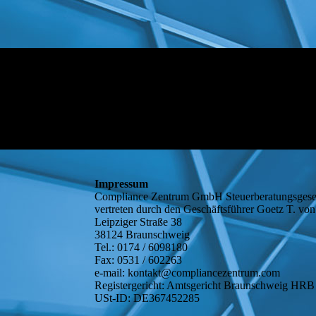
Impressum
Compliance Zentrum GmbH Steuerberatungsgese
vertreten durch den Geschäftsführer Goetz T. v
Leipziger Straße 38
38124 Braunschweig
Tel.: 0174 / 6098180
Fax: 0531 / 602263
e-mail: kontakt@compliancezentrum.com
Registergericht: Amtsgericht Braunschweig HR
USt-ID: DE367452285