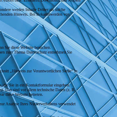
en Autors bzw. Erstellers. Downloads und Kopien
sondere werden Inhalte Dritter als solche
prechenden Hinweis. Bei Bekanntwerden von
nn Sie diese Website besuchen.
tionen zum Thema Datenschutz entnehmen Sie
hnitt „Hinweis zur Verantwortlichen Stelle“ in
, die Sie in ein Kontaktformular eingeben.
t. Das sind vor allem technische Daten (z. B.
Sie diese Website betreten.
 zur Analyse Ihres Nutzerverhaltens verwendet