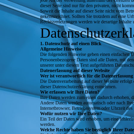
jede Art der Verwertung außerhalb der Grenzen d
dieser Seite sind nur für den privaten, nicht komm
Soweit die Inhalte auf dieser Seite nicht vom Betr
gekennzeichnet. Sollten Sie trotzdem auf eine 
Rechtsverletzungen werden wir derartige Inhalte
Datenschutzerk
1. Datenschutz auf einen Blick
Allgemeine Hinweise
Die folgenden Hinweise geben einen einfachen Üb
Personenbezogene Daten sind alle Daten, mit den
unserer unter diesem Text aufgeführten Datensch
Datenerfassung auf dieser Website
Wer ist verantwortlich für die Datenerfassung
Die Datenverarbeitung auf dieser Website erfolgt
dieser Datenschutzerklärung entnehmen.
Wie erfassen wir Ihre Daten?
Ihre Daten werden zum einen dadurch erhoben, das
Andere Daten werden automatisch oder nach Ihrer
Internetbrowser, Betriebssystem oder Uhrzeit des 
Wofür nutzen wir Ihre Daten?
Ein Teil der Daten wird erhoben, um eine fehlerf
werden.
Welche Rechte haben Sie bezüglich Ihrer Dat