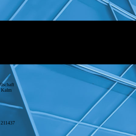
llschaft
on Kalm
B 211437