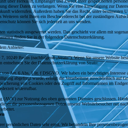
skunft über Herkunft, Empfänger und Zweck Ihrer gespeicherten person
ng dieser Daten zu verlangen. Wenn Sie eine Einwilligung zur Datenve
 Zukunft widerrufen. Außerdem haben Sie das Recht, unter bestimmten 
 Weiteren steht Ihnen ein Beschwerderecht bei der zuständigen Aufsic
nschutz können Sie sich jederzeit an uns wenden.
ten statistisch ausgewertet werden. Das geschieht vor allem mit soge
grammen finden Sie in der folgenden Datenschutzerklärung.
ndem Anbieter:
e 7, 10249 Berlin (nachfolgend „Strato“). Wenn Sie unsere Website besu
en entnehmen Sie der Datenschutzerklärung von Strato:
von Art. 6 Abs. 1 lit. f DSGVO. Wir haben ein berechtigtes Interesse a
lligung abgefragt wurde, erfolgt die Verarbeitung ausschließlich auf 
eicherung von Cookies oder den Zugriff auf Informationen im Endgerät
derzeit widerrufbar.
ng (AVV) zur Nutzung des oben genannten Dienstes geschlossen. Hierbe
ss dieser die personenbezogenen Daten unserer Websitebesucher nur nac
rbeitet.
nen
hrer persönlichen Daten sehr ernst. Wir behandeln Ihre personenbezoge