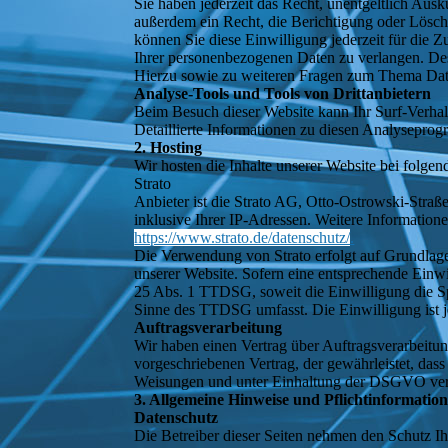
Sie haben jederzeit das Recht, unentgeltlich Au
außerdem ein Recht, die Berichtigung oder Löschu
können Sie diese Einwilligung jederzeit für die
Ihrer personenbezogenen Daten zu verlangen. Des
Hierzu sowie zu weiteren Fragen zum Thema Date
Analyse-Tools und Tools von Drittanbietern
Beim Besuch dieser Website kann Ihr Surf-Verhal
Detaillierte Informationen zu diesen Analysepro
2. Hosting
Wir hosten die Inhalte unserer Website bei folge
Strato
Anbieter ist die Strato AG, Otto-Ostrowski-Straß
inklusive Ihrer IP-Adressen. Weitere Information
https://www.strato.de/datenschutz/
.
Die Verwendung von Strato erfolgt auf Grundlage 
unserer Website. Sofern eine entsprechende Einwi
25 Abs. 1 TTDSG, soweit die Einwilligung die Sp
Sinne des TTDSG umfasst. Die Einwilligung ist je
Auftragsverarbeitung
Wir haben einen Vertrag über Auftragsverarbeitu
vorgeschriebenen Vertrag, der gewährleistet, da
Weisungen und unter Einhaltung der DSGVO vera
3. Allgemeine Hinweise und Pflichtinformatio
Datenschutz
Die Betreiber dieser Seiten nehmen den Schutz I