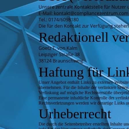
Unsere zentrale Kontaktstelle für Nutzer 
E-Mail: kontakt@compliancezentrum.com
Tel.: 0174/6098180
Die für den Kontakt zur Verfügung stehe
Redaktionell ve
Goetz T. von Kalm
Leipziger Straße 38
38124 Braunschweig
Haftung für Lin
Unser Angebot enthält Links zu externen Websites
übernehmen. Für die Inhalte der verlinkten Seiten
Verlinkung auf mögliche Rechtsverstöße überprüf
Eine permanente inhaltliche Kontrolle der verlin
Rechtsverletzungen werden wir derartige Links 
Urheberrecht
Die durch die Seitenbetreiber erstellten Inhalte 