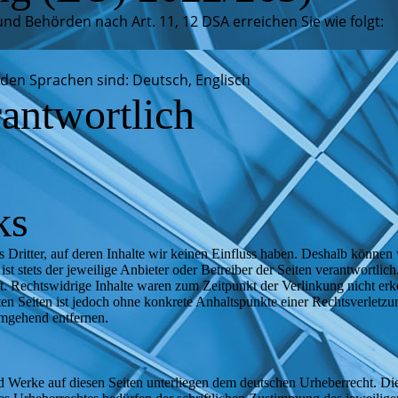
und Behörden nach Art. 11, 12 DSA erreichen Sie wie folgt:
nden Sprachen sind: Deutsch, Englisch
rantwortlich
ks
 Dritter, auf deren Inhalte wir keinen Einfluss haben. Deshalb können
 ist stets der jeweilige Anbieter oder Betreiber der Seiten verantwortli
t. Rechtswidrige Inhalte waren zum Zeitpunkt der Verlinkung nicht erk
kten Seiten ist jedoch ohne konkrete Anhaltspunkte einer Rechtsverlet
umgehend entfernen.
und Werke auf diesen Seiten unterliegen dem deutschen Urheberrecht. Di